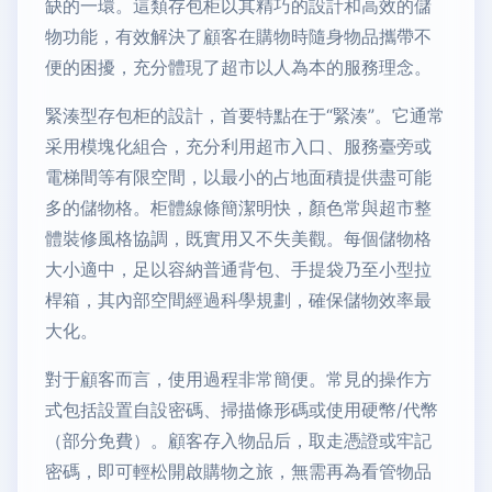
缺的一環。這類存包柜以其精巧的設計和高效的儲
物功能，有效解決了顧客在購物時隨身物品攜帶不
便的困擾，充分體現了超市以人為本的服務理念。
緊湊型存包柜的設計，首要特點在于“緊湊”。它通常
采用模塊化組合，充分利用超市入口、服務臺旁或
電梯間等有限空間，以最小的占地面積提供盡可能
多的儲物格。柜體線條簡潔明快，顏色常與超市整
體裝修風格協調，既實用又不失美觀。每個儲物格
大小適中，足以容納普通背包、手提袋乃至小型拉
桿箱，其內部空間經過科學規劃，確保儲物效率最
大化。
對于顧客而言，使用過程非常簡便。常見的操作方
式包括設置自設密碼、掃描條形碼或使用硬幣/代幣
（部分免費）。顧客存入物品后，取走憑證或牢記
密碼，即可輕松開啟購物之旅，無需再為看管物品