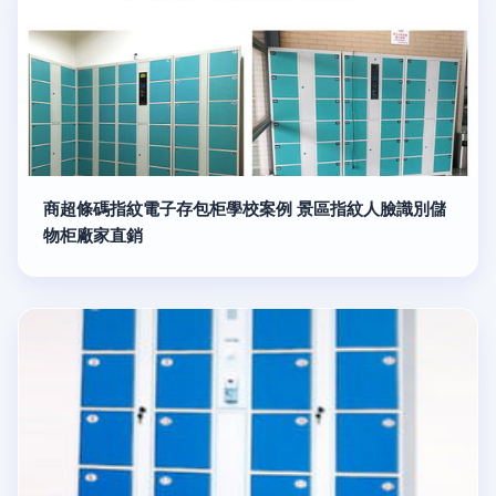
商超條碼指紋電子存包柜學校案例 景區指紋人臉識別儲
物柜廠家直銷