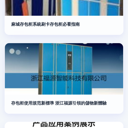
麻城存包柜系統刷卡存包柜必看指南
存包柜使用規范新標準 浙江福源引領的儲物新體驗