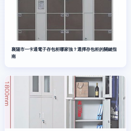
襄陽市一卡通電子存包柜哪家強？選擇存包柜的關鍵指
南