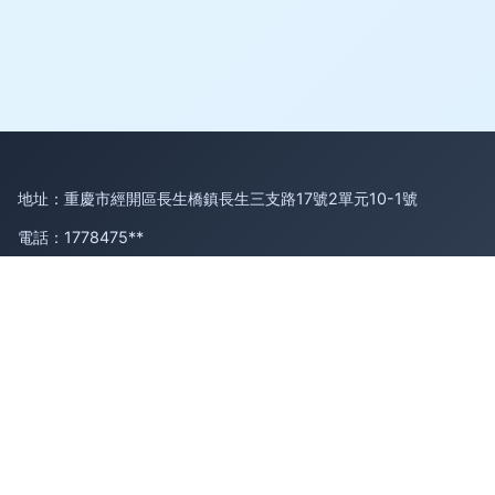
地址：重慶市經開區長生橋鎮長生三支路17號2單元10-1號
電話：1778475**
Copyright © 2026
www.zhongqianwang.cn
存包柜
重慶嘉德周
昕信息科技有限公司
存包柜
版權所有
Sitemap
感谢您访问我们的网站，您可能还对以下资源感兴趣：临夏焚钩
娱乐有限公司